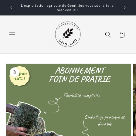
et
L'exploitation agricole de Gemillieu vous souhaite la
passer
bienvenue !
au
contenu
Panier
Passer aux
informations
produits