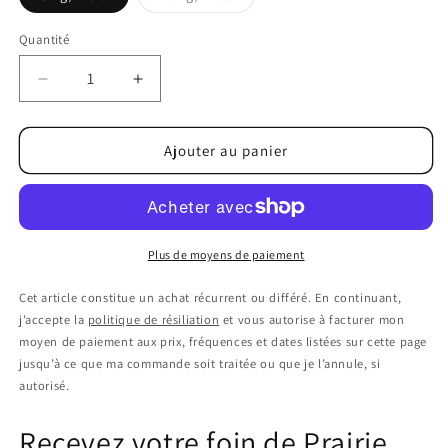
Variante
épuisée
ou
Quantité
indisponible
Réduire
Augmenter
la
la
quantité
quantité
de
de
Ajouter au panier
Abonnement
Abonnement
Foin
Foin
Prairie
Prairie
-
-
1ère
1ère
Plus de moyens de paiement
coupe
coupe
Cet article constitue un achat récurrent ou différé. En continuant,
j’accepte la
politique de résiliation
et vous autorise à facturer mon
moyen de paiement aux prix, fréquences et dates listées sur cette page
jusqu’à ce que ma commande soit traitée ou que je l’annule, si
autorisé.
Recevez votre foin de Prairie